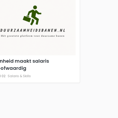
nheid maakt salaris
oofwaardig
l 02
Salaris & Skills