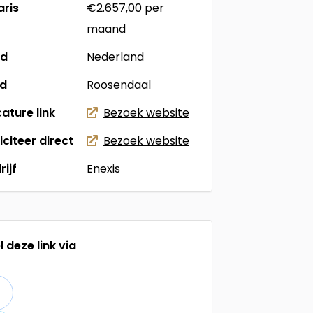
aris
€2.657,00
per
maand
nd
Nederland
ad
Roosendaal
ature link
Bezoek website
liciteer direct
Bezoek website
rijf
Enexis
l deze link via