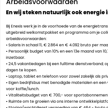
Arbeidsvoorwaarden
En wij steken natuurlijk ook energie i
Bij Enexis werk je in de voorhoede van de energietran
uitgebreid welkomstpakket en programma om je coll
arbeidsvoorwaarden:
• Salaris in schaal 11, € 2.864 en € 4.092 bruto per ma
• Persoonlijk budget van 10% en een 13e maand van 10,7%
inzetbaar.
• 24,5 vakantiedagen bij een fulltime dienstverband; 
dagen te kopen.
• Laptop, tablet en telefoon voor zowel zakelijk als pri
• Eigen bedrijfsbus met benodigde materialen en een
voor koffie/lunch.
• Vitaliteitsbudget van € 700,- voor sportabonnemen
• Ruimte om te groeien via ons interne ontwikkelplatf
• Storing/wachtdienst vergoeding van € 464,- bruto p