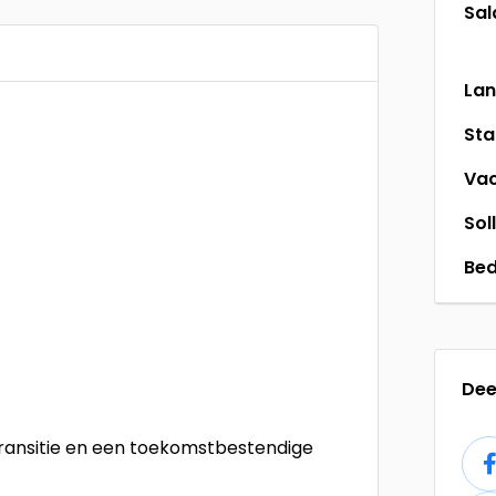
Sal
La
St
Vac
Sol
Bed
Dee
transitie en een toekomstbestendige