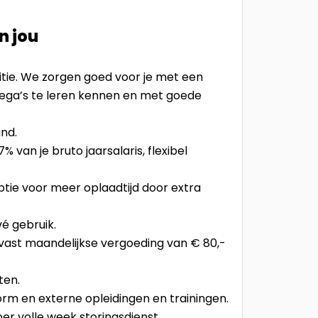
n jou
sitie. We zorgen goed voor je met een
ega’s te leren kennen en met goede
and.
 van je bruto jaarsalaris, flexibel
optie voor meer oplaadtijd door extra
vé gebruik.
 vast maandelijkse vergoeding van € 80,-
ten.
orm en externe opleidingen en trainingen.
er volle week storingsdienst.