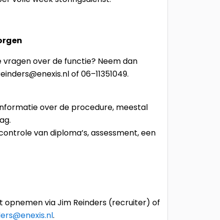
orgen
 je vragen over de functie? Neem dan
.reinders@enexis.nl of 06–11351049.
 informatie over de procedure, meestal
ag.
: controle van diploma’s, assessment, een
t opnemen via Jim Reinders (recruiter) of
ders@enexis.nl
.