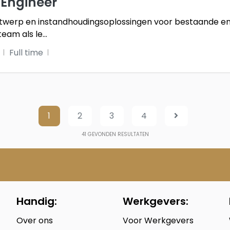
 Engineer
twerp en instandhoudingsoplossingen voor bestaande en
team als le
...
Full time
1
2
3
4
41
GEVONDEN RESULTATEN
Handig:
Werkgevers:
Over ons
Voor Werkgevers