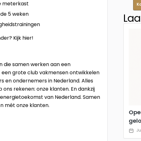
de meterkast
K
n de 5 weken
Laa
igheidstrainingen
nder? Kijk
hier!
jven die samen werken aan een
 een grote club vakmensen ontwikkelen
s en ondernemers in Nederland. Alles
ons rekenen: onze klanten. En dankzij
de energietoekomst van Nederland. Samen
en mét onze klanten.
Ope
gel
Ju