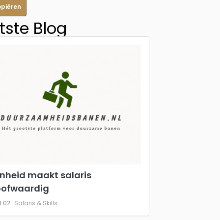
opiëren
tste Blog
nheid maakt salaris
oofwaardig
l 02
Salaris & Skills