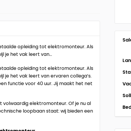
Sal
taalde opleiding tot elektromonteur. Als
jl je het vak leert van…
La
taalde opleiding tot elektromonteur. Als
St
jl je het vak leert van ervaren collega’s.
een functie voor 40 uur. Jij maakt het net
Vac
Sol
tot volwaardig elektromonteur. Of je nu al
Bed
 technische loopbaan staat: wij bieden een
elektromonteur.