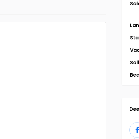
Sal
La
St
Vac
Sol
Bed
Dee