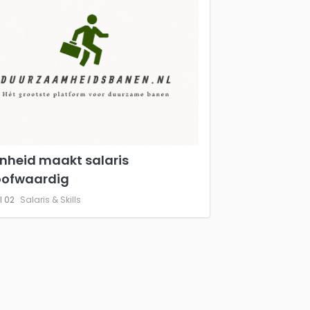
nheid maakt salaris
oofwaardig
l 02
Salaris & Skills