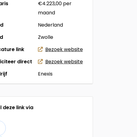
aris
€4.223,00
per
maand
nd
Nederland
ad
Zwolle
ature link
Bezoek website
liciteer direct
Bezoek website
rijf
Enexis
l deze link via