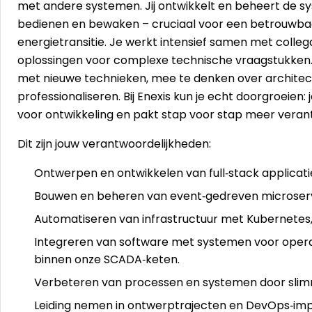
met andere systemen. Jij ontwikkelt en beheert de
bedienen en bewaken – cruciaal voor een betrouwba
energietransitie. Je werkt intensief samen met colle
oplossingen voor complexe technische vraagstukken.
met nieuwe technieken, mee te denken over architec
professionaliseren. Bij Enexis kun je echt doorgroeien: je
voor ontwikkeling en pakt stap voor stap meer verant
Dit zijn jouw verantwoordelijkheden:
Ontwerpen en ontwikkelen van full‑stack applicati
Bouwen en beheren van event‑gedreven microservi
Automatiseren van infrastructuur met Kubernetes
Integreren van software met systemen voor opera
binnen onze SCADA‑keten.
Verbeteren van processen en systemen door slimme
Leiding nemen in ontwerptrajecten en DevOps‑imp