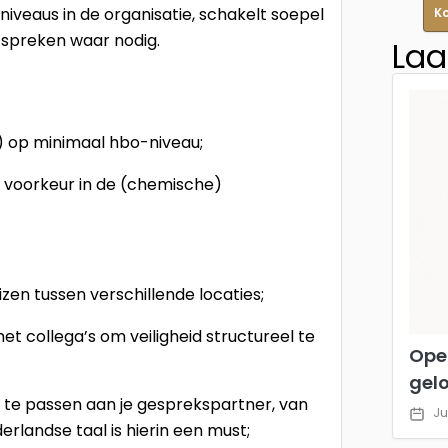
 niveaus in de organisatie, schakelt soepel
K
e spreken waar nodig.
Laa
) op minimaal hbo-niveau;
ij voorkeur in de (chemische)
izen tussen verschillende locaties;
et collega’s om veiligheid structureel te
Ope
gel
 te passen aan je gesprekspartner, van
Ju
landse taal is hierin een must;