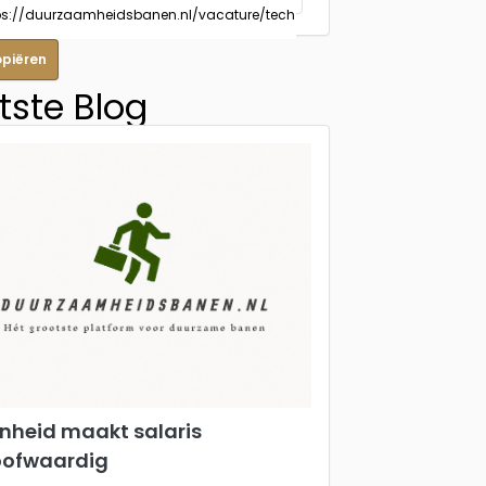
opiëren
tste Blog
nheid maakt salaris
oofwaardig