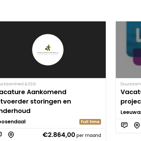
urzaamheid & ESG
Duurzaam
acature Aankomend
Vacat
itvoerder storingen en
proje
nderhoud
Leeuwa
oosendaal
Full time
€2.864,00
per maand