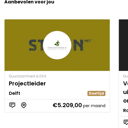
Aanbevolen voor jou
Duurzaamheid & ESG
Du
Projectleider
V
u
Delft
Deeltijd
o
€5.209,00
per maand
R