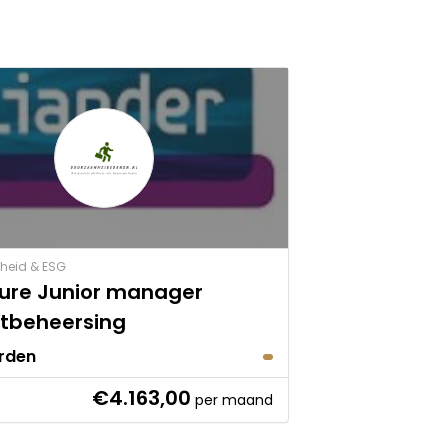
heid & ESG
ure Junior manager
ctbeheersing
rden
€4.163,00
per maand