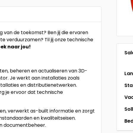
 van de toekomst? Ben jij die ervaren
te verduurzamen? Til jij onze technische
oek naar jou!
Sal
etten, beheren en actualiseren van 3D-
La
r. Je werkt aan installaties zoals
allaties en distributienetwerken.
St
rg je ervoor dat technische
Vac
Sol
en, verwerkt as-built informatie en zorgt
standaarden en kwaliteitseisen.
Bed
 en documentbeheer.