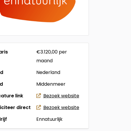
aris
€3.120,00
per
maand
nd
Nederland
ad
Middenmeer
ature link
Bezoek website
liciteer direct
Bezoek website
rijf
Ennatuurlijk