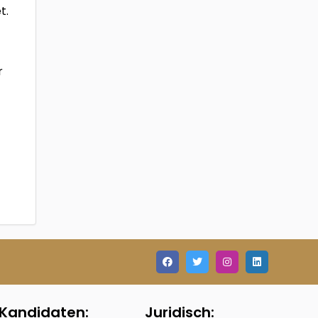
t.
r
Kandidaten:
Juridisch: