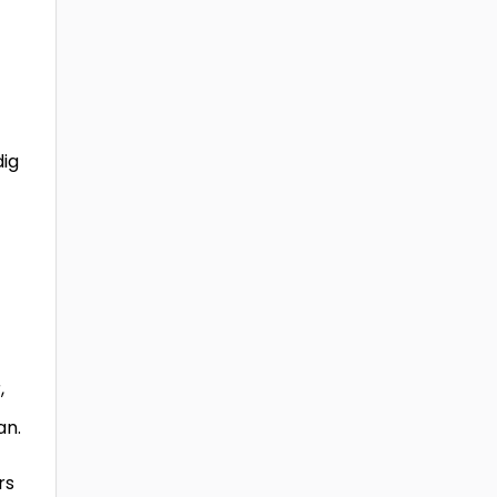
dig
,
an.
rs