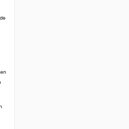
 de
 en
n
n