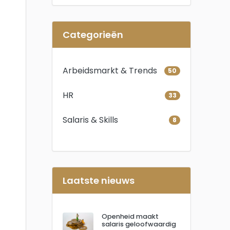
Categorieën
Arbeidsmarkt & Trends
50
HR
33
Salaris & Skills
8
Laatste nieuws
Openheid maakt
salaris geloofwaardig