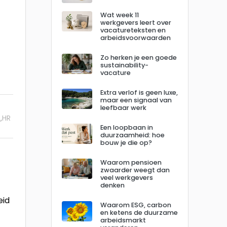
Wat week 11
werkgevers leert over
vacatureteksten en
arbeidsvoorwaarden
Zo herken je een goede
sustainability-
vacature
Extra verlof is geen luxe,
maar een signaal van
leefbaar werk
s
HR
,
Een loopbaan in
duurzaamheid: hoe
bouw je die op?
Waarom pensioen
zwaarder weegt dan
veel werkgevers
denken
eid
Waarom ESG, carbon
en ketens de duurzame
arbeidsmarkt