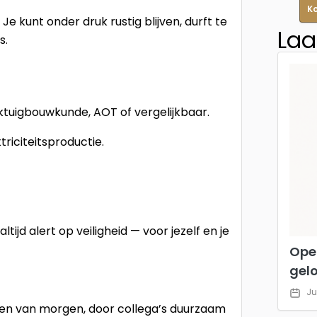
K
 Je kunt onder druk rustig blijven, durft te
Laa
s.
tuigbouwkunde, AOT of vergelijkbaar.
riciteitsproductie.
ijd alert op veiligheid — voor jezelf en je
Ope
gel
Ju
en van morgen, door collega’s duurzaam