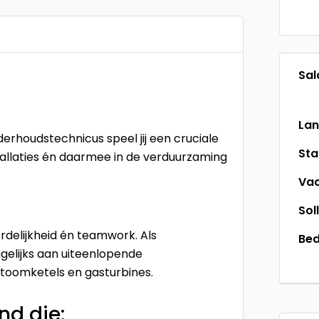
Sal
La
rhoudstechnicus speel jij een cruciale
St
tallaties én daarmee in de verduurzaming
Vac
Sol
ordelijkheid én teamwork. Als
Bed
elijks aan uiteenlopende
toomketels en gasturbines.
nd die: