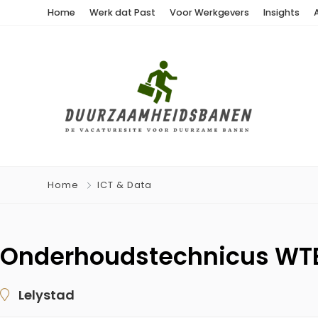
Home
Werk dat Past
Voor Werkgevers
Insights
Home
ICT & Data
Onderhoudstechnicus WT
Lelystad