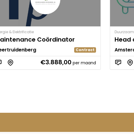
rgie & Elektrificatie
Duurzaam
aintenance Coördinator
Head 
eertruidenberg
Amste
Contract
€3.888,00
per maand