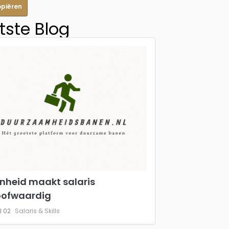
opiëren
tste Blog
nheid maakt salaris
oofwaardig
l 02
Salaris & Skills