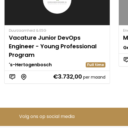
Duurzaamheid & ESG
Ene
Vacature Junior DevOps
M
Engineer - Young Professional
G
Program
's-Hertogenbosch
Full time
€3.732,00
per maand
Volg ons op social media