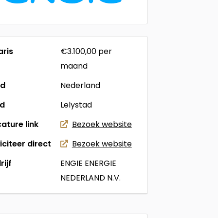
aris
€3.100,00
per
maand
nd
Nederland
ad
Lelystad
ature link
Bezoek website
liciteer direct
Bezoek website
rijf
ENGIE ENERGIE
NEDERLAND N.V.