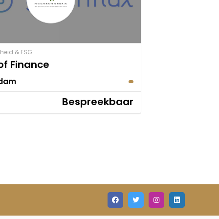
heid & ESG
of Finance
rdam
Bespreekbaar