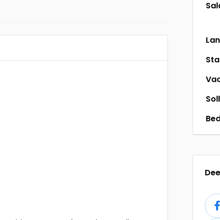
Sal
La
St
Vac
Sol
Bed
Dee