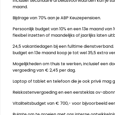
Inclusief secundaire arbeidsvoorwaarden kan je sa
maand.
Bijdrage van 70% aan je ABP Keuzepensioen.
Persoonlijk budget van 10% en een 13e maand van 10,
flexibel inzetten of maandelijks of jaarlijks laten ui
24,5 vakantiedagen bij een fulltime dienstverband. 
budget en 13e maand koop je tot wel 35,5 extra v
Mogelijkheden om thuis te werken, inclusief een do
vergoeding van € 2,45 per dag.
Laptop of tablet en telefoon die je ook privé mag 
Reiskostenvergoeding en een eersteklas ov-abonn
Vitaliteitsbudget van € 700,- voor bijvoorbeeld 
Ruimte om te groeien met ons interne ontwikkelpl