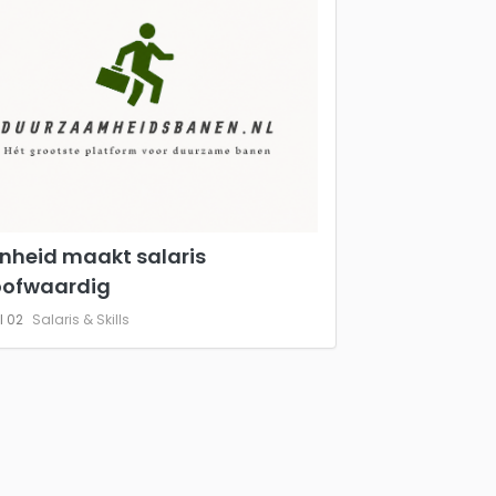
nheid maakt salaris
oofwaardig
l 02
Salaris & Skills