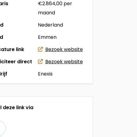
aris
€2.864,00
per
maand
nd
Nederland
ad
Emmen
ature link
Bezoek website
liciteer direct
Bezoek website
rijf
Enexis
l deze link via