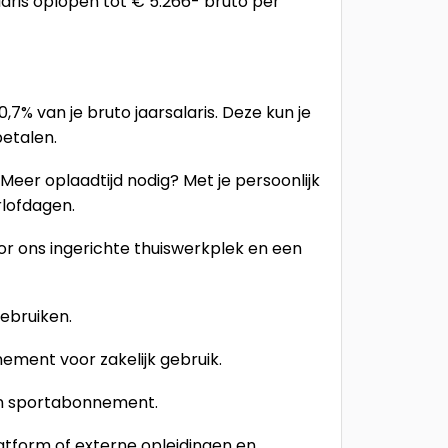
laris oplopen tot € 5.266- bruto per
7% van je bruto jaarsalaris. Deze kun je
tbetalen.
Meer oplaadtijd nodig? Met je persoonlijk
erlofdagen.
or ons ingerichte thuiswerkplek en een
gebruiken.
ement voor zakelijk gebruik.
een sportabonnement.
atform of externe opleidingen en