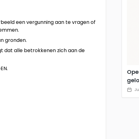
beeld een vergunning aan te vragen of
stemmen.
an gronden.
t dat alle betrokkenen zich aan de
GEN.
Ope
gel
Ju