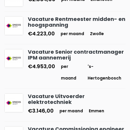
Vacature Rentmeester midden- en
hoogspanning
€4.223,00
per maand
Zwolle
Vacature Senior contractmanager
IPM aannemerij
€4.953,00
per
's-
maand
Hertogenbosch
Vacature Uitvoerder
elektrotechniek
€3.146,00
per maand
Emmen
Vacature Commissioning engineer