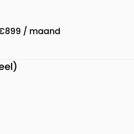
— €899 / maand
eel)