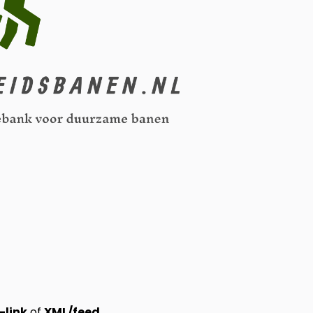
-link
of
XML/feed
.