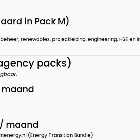
daard in Pack M)
etbeheer, renewables, projectleiding, engineering, HSE en
 agency packs)
egbaar.
 / maand
 / maand
energy.nl (Energy Transition Bundle)