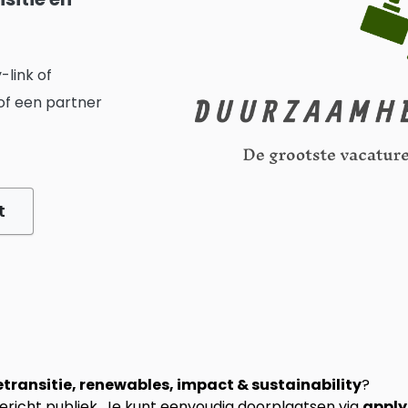
-link of
 of een partner
t
transitie, renewables, impact & sustainability
?
richt publiek. Je kunt eenvoudig doorplaatsen via
apply