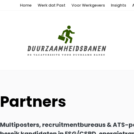
Home
Werk dat Past
Voor Werkgevers
Insights
Partners
Multiposters, recruitmentbureaus & ATS-p
bereik kandidaten in ESG/CSRD, energietran