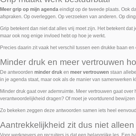
Meer grip op mijn agenda
eindigt op de tweede plaats. Ook da
afspraken. Op overleggen. Op verzoeken van anderen. Op dingen 
Grip betekent dan niet dat alles vrij moet zijn. Het betekent dat 
maar ook nog enige invloed hebt op hoe je werkt.
Precies daarin zit vaak het verschil tussen een drukke baan en
Minder druk en meer vertrouwen hor
De antwoorden
minder druk
en
meer vertrouwen
staan allebe
in je agenda staat, maar ook als de manier van samenwerken kl
Minder druk gaat over ademruimte. Meer vertrouwen gaat over h
verantwoordelijkheid dragen? Of moet je voortdurend bewijzen d
Zo bekeken zeggen deze antwoorden samen iets heel eenvoudigs: 
Aantrekkelijkheid zit dus niet alleen
Voor werkgevers en recruiters is dat een belangrijke les. Een ba