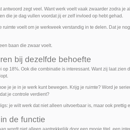
t antwoord zegt veel. Want werk voelt vaak zwaarder zodra je a
die je dag vullen voordat jij er zelf invloed op hebt gehad.
je ruimte voelt om je werkweek verstandig in te delen. Dat je nog 
 een baan die zwaar voelt.
en bij dezelfde behoefte
i op 18%. Ook die combinatie is interessant. Want zij laat zien d
opt.
oe je je in je werk kunt bewegen. Krijg je ruimte? Word je ser
at je controle verdient?
je wilt werk dat niet alleen uitvoerbaar is, maar ook prettig 
 in de functie
an wordt niet alleen aantrekkelijk door een mooie titel, een int