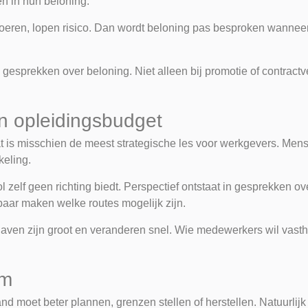
en in hun beloning.
 voeren, lopen risico. Dan wordt beloning pas besproken wannee
esprekken over beloning. Niet alleen bij promotie of contract
n opleidingsbudget
Dat is misschien de meest strategische les voor werkgevers. Me
keling.
 zelf geen richting biedt. Perspectief ontstaat in gesprekken ov
baar maken welke routes mogelijk zijn.
gaven zijn groot en veranderen snel. Wie medewerkers wil vast
em
nd moet beter plannen, grenzen stellen of herstellen. Natuurlij