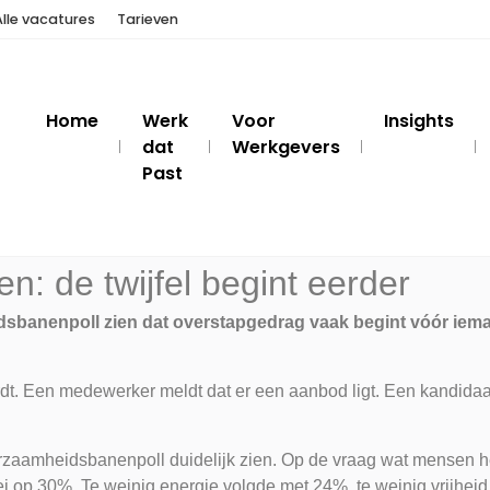
Alle vacatures
Tarieven
Home
Werk
Voor
Insights
dat
Werkgevers
Past
n: de twijfel begint eerder
sbanenpoll zien dat overstapgedrag vaak begint vóór iemand
dt. Een medewerker meldt dat er een aanbod ligt. Een kandidaa
uurzaamheidsbanenpoll duidelijk zien. Op de vraag wat mensen h
bei op 30%. Te weinig energie volgde met 24%, te weinig vrijhei