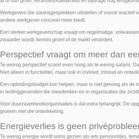
af of hun groei, verantwoordelijkheid en bijdrage nog terugkom
Werkgevers die salarisgesprekken uitstellen of vooral reactief
andere werkgever concreet meer biedt.
Een sterker werkgeverschap vraagt om regelmatige, volwassen g
zwaarder wordt, kennis groeit of de markt verandert.
Perspectief vraagt om meer dan ee
Te weinig perspectief scoort even hoog als te weinig salaris. 
Niet alleen in functietitel, maar ook in invloed, inhoud en ontwik
Een opleidingsbudget kan helpen, maar is niet genoeg als de rol
in leidinggevenden die meedenken en in organisaties die zicht
Voor duurzaamheidsorganisaties is dat extra belangrijk. De op
groeien met die ontwikkeling.
Energieverlies is geen privéproble
Te weinig energie wordt soms gezien als iets persoonlijks. Iema