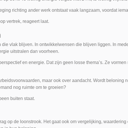
weging richting ander werk ontstaat vaak langzaam, voordat iem
p vertrek, reageert laat.
m
ken die vlak blijven. In ontwikkelwensen die blijven liggen. In m
rgie uitstralen dan voorheen.
s, perspectief en energie. Dat zijn geen losse thema’s. Ze vorm
arbeidsvoorwaarden, maar ook over aandacht. Wordt beloning nog
emand nog ruimte om te groeien?
een buiten staat.
edrag op de loonstrook. Het gaat ook om vergelijking, waarderin