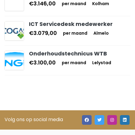
€3.146,00
per maand
Kolham
ICT Servicedesk medewerker
€3.079,00
per maand
Almelo
Onderhoudstechnicus WTB
€3.100,00
per maand
Lelystad
Volg ons op social media