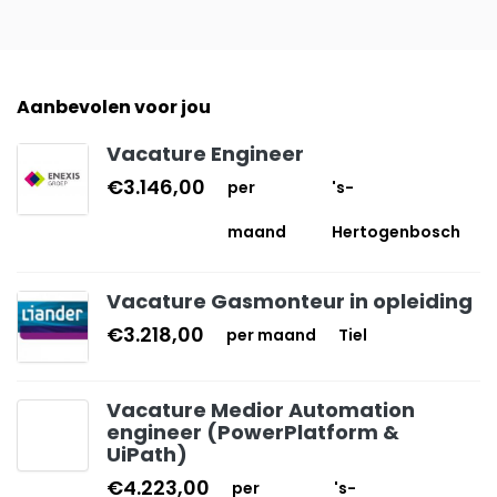
Aanbevolen voor jou
Vacature Engineer
€3.146,00
per
's-
maand
Hertogenbosch
Vacature Gasmonteur in opleiding
€3.218,00
per maand
Tiel
Vacature Medior Automation
engineer (PowerPlatform &
UiPath)
€4.223,00
per
's-